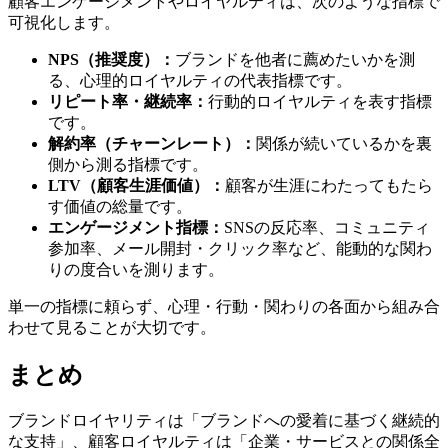
顧客エンゲージメントやロイヤルティは、次のような指標で
可視化します。
NPS（推奨度）：
ブランドを他者に薦めたいかを測
る、心理的ロイヤルティの代表指標です。
リピート率・継続率：
行動的ロイヤルティを表す指標
です。
解約率（チャーンレート）：
関係が続いているかを裏
側から測る指標です。
LTV（顧客生涯価値）：
顧客が生涯にわたってもたら
す価値の総量です。
エンゲージメント指標：
SNSの反応率、コミュニティ
参加率、メール開封・クリック率など、能動的な関わ
りの度合いを測ります。
単一の指標に頼らず、心理・行動・関わりの各面から組み合
わせて見ることが大切です。
まとめ
ブランドロイヤリティは「ブランドへの愛着に基づく継続的
な支持」、顧客ロイヤルティは「企業・サービスとの関係全