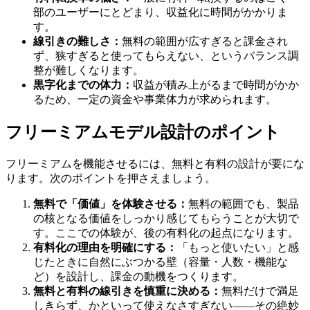
部のユーザーにとどまり、収益化に時間がかかりま
す。
線引きの難しさ：
無料の範囲が広すぎると課金され
ず、狭すぎると使ってもらえない、というバランス調
整が難しくなります。
黒字化までの体力：
収益が積み上がるまで時間がかか
るため、一定の資金や事業体力が求められます。
フリーミアムモデル設計のポイント
フリーミアムを機能させるには、無料と有料の設計が要にな
ります。次のポイントを押さえましょう。
無料で「価値」を体験させる：
無料の範囲でも、製品
の核となる価値をしっかり感じてもらうことが大切で
す。ここでの体験が、後の有料化の起点になります。
有料化の理由を明確にする：
「もっと使いたい」と感
じたときに自然にぶつかる壁（容量・人数・機能な
ど）を設計し、課金の動機をつくります。
無料と有料の線引きを慎重に決める：
無料だけで満足
しきらず、かといって使えなさすぎない——その絶妙