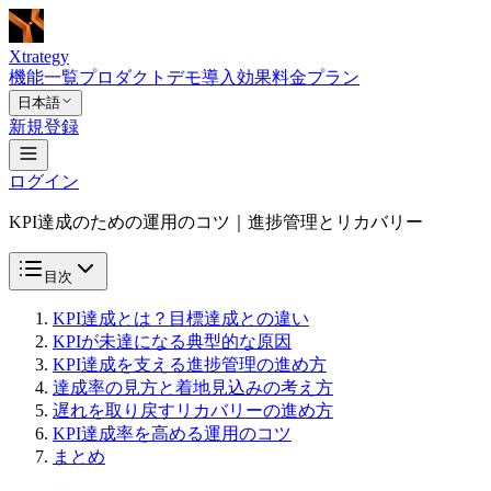
Xtrategy
機能一覧
プロダクトデモ
導入効果
料金プラン
日本語
新規登録
ログイン
KPI達成のための運用のコツ｜進捗管理とリカバリー
目次
KPI達成とは？目標達成との違い
KPIが未達になる典型的な原因
KPI達成を支える進捗管理の進め方
達成率の見方と着地見込みの考え方
遅れを取り戻すリカバリーの進め方
KPI達成率を高める運用のコツ
まとめ