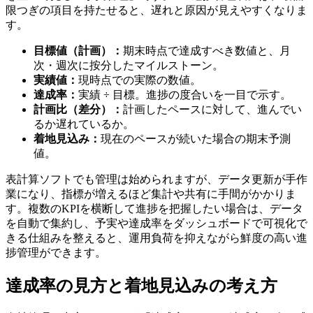
限つぎの項目を持たせると、遅れと原因が見えやすくなりま
す。
目標値（計画）：
期末時点で達成すべき数値と、月
次・週次に按分したマイルストーン。
実績値：
現時点での実際の数値。
達成率：
実績 ÷ 目標。進捗の度合いを一目で示す。
計画比（差分）：
計画したペースに対して、進んでい
るか遅れているか。
着地見込み：
現在のペースが続いた場合の期末予測
値。
表計算ソフトでも管理は始められますが、データ更新が手作
業になり、指標が増えるほど集計や共有に手間がかかりま
す。複数のKPIを横断して進捗を把握したい場合は、データ
を自動で集約し、予実や達成率をダッシュボードで可視化で
きる仕組みを整えると、運用負荷を抑えながら鮮度の高い進
捗管理ができます。
達成率の見方と着地見込みの考え方