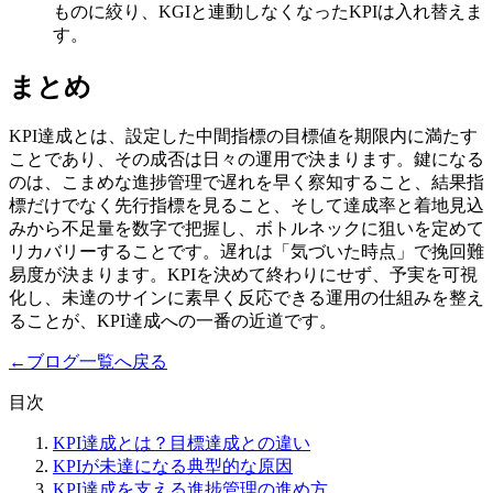
ものに絞り、KGIと連動しなくなったKPIは入れ替えま
す。
まとめ
KPI達成とは、設定した中間指標の目標値を期限内に満たす
ことであり、その成否は日々の運用で決まります。鍵になる
のは、こまめな進捗管理で遅れを早く察知すること、結果指
標だけでなく先行指標を見ること、そして達成率と着地見込
みから不足量を数字で把握し、ボトルネックに狙いを定めて
リカバリーすることです。遅れは「気づいた時点」で挽回難
易度が決まります。KPIを決めて終わりにせず、予実を可視
化し、未達のサインに素早く反応できる運用の仕組みを整え
ることが、KPI達成への一番の近道です。
←
ブログ一覧へ戻る
目次
KPI達成とは？目標達成との違い
KPIが未達になる典型的な原因
KPI達成を支える進捗管理の進め方