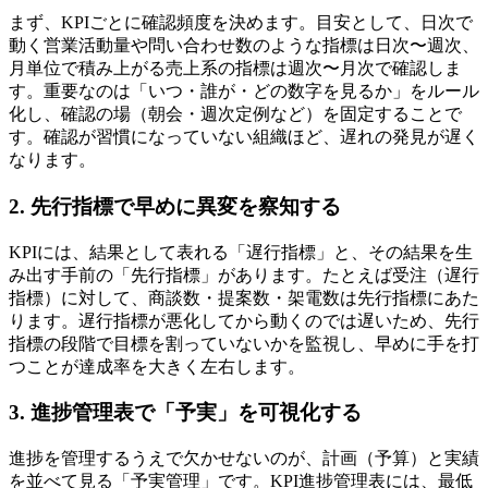
まず、KPIごとに確認頻度を決めます。目安として、日次で
動く営業活動量や問い合わせ数のような指標は日次〜週次、
月単位で積み上がる売上系の指標は週次〜月次で確認しま
す。重要なのは「いつ・誰が・どの数字を見るか」をルール
化し、確認の場（朝会・週次定例など）を固定することで
す。確認が習慣になっていない組織ほど、遅れの発見が遅く
なります。
2. 先行指標で早めに異変を察知する
KPIには、結果として表れる「遅行指標」と、その結果を生
み出す手前の「先行指標」があります。たとえば受注（遅行
指標）に対して、商談数・提案数・架電数は先行指標にあた
ります。遅行指標が悪化してから動くのでは遅いため、先行
指標の段階で目標を割っていないかを監視し、早めに手を打
つことが達成率を大きく左右します。
3. 進捗管理表で「予実」を可視化する
進捗を管理するうえで欠かせないのが、計画（予算）と実績
を並べて見る「予実管理」です。KPI進捗管理表には、最低