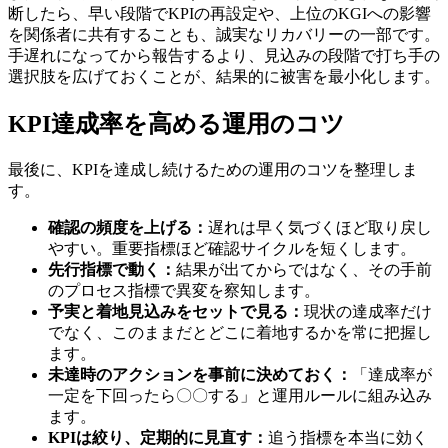
断したら、早い段階でKPIの再設定や、上位のKGIへの影響
を関係者に共有することも、誠実なリカバリーの一部です。
手遅れになってから報告するより、見込みの段階で打ち手の
選択肢を広げておくことが、結果的に被害を最小化します。
KPI達成率を高める運用のコツ
最後に、KPIを達成し続けるための運用のコツを整理しま
す。
確認の頻度を上げる：
遅れは早く気づくほど取り戻し
やすい。重要指標ほど確認サイクルを短くします。
先行指標で動く：
結果が出てからではなく、その手前
のプロセス指標で異変を察知します。
予実と着地見込みをセットで見る：
現状の達成率だけ
でなく、このままだとどこに着地するかを常に把握し
ます。
未達時のアクションを事前に決めておく：
「達成率が
一定を下回ったら〇〇する」と運用ルールに組み込み
ます。
KPIは絞り、定期的に見直す：
追う指標を本当に効く