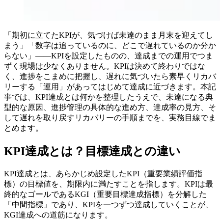
「期初に立てたKPIが、気づけば未達のまま月末を迎えてし
まう」「数字は追っているのに、どこで遅れているのか分か
らない」——KPIを設定したものの、達成までの運用でつま
ずく現場は少なくありません。KPIは決めて終わりではな
く、進捗をこまめに把握し、遅れに気づいたら素早くリカバ
リーする「運用」があってはじめて達成に近づきます。本記
事では、KPI達成とは何かを整理したうえで、未達になる典
型的な原因、進捗管理の具体的な進め方、達成率の見方、そ
して遅れを取り戻すリカバリーの手順までを、実務目線でま
とめます。
KPI達成とは？目標達成との違い
KPI達成とは、あらかじめ設定したKPI（重要業績評価指
標）の目標値を、期限内に満たすことを指します。KPIは最
終的なゴールであるKGI（重要目標達成指標）を分解した
「中間指標」であり、KPIを一つずつ達成していくことが、
KGI達成への道筋になります。