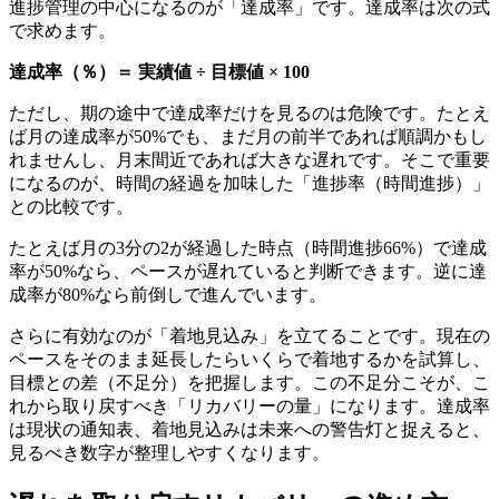
進捗管理の中心になるのが「達成率」です。達成率は次の式
で求めます。
達成率（％）＝ 実績値 ÷ 目標値 × 100
ただし、期の途中で達成率だけを見るのは危険です。たとえ
ば月の達成率が50%でも、まだ月の前半であれば順調かもし
れませんし、月末間近であれば大きな遅れです。そこで重要
になるのが、時間の経過を加味した「進捗率（時間進捗）」
との比較です。
たとえば月の3分の2が経過した時点（時間進捗66%）で達成
率が50%なら、ペースが遅れていると判断できます。逆に達
成率が80%なら前倒しで進んでいます。
さらに有効なのが「着地見込み」を立てることです。現在の
ペースをそのまま延長したらいくらで着地するかを試算し、
目標との差（不足分）を把握します。この不足分こそが、こ
れから取り戻すべき「リカバリーの量」になります。達成率
は現状の通知表、着地見込みは未来への警告灯と捉えると、
見るべき数字が整理しやすくなります。