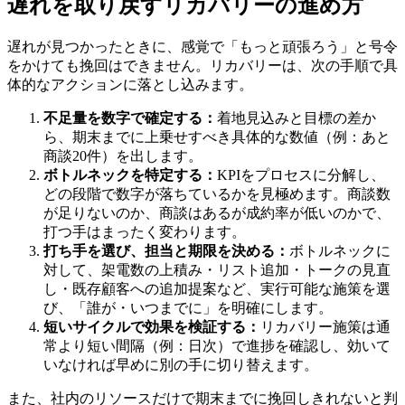
遅れを取り戻すリカバリーの進め方
遅れが見つかったときに、感覚で「もっと頑張ろう」と号令
をかけても挽回はできません。リカバリーは、次の手順で具
体的なアクションに落とし込みます。
不足量を数字で確定する：
着地見込みと目標の差か
ら、期末までに上乗せすべき具体的な数値（例：あと
商談20件）を出します。
ボトルネックを特定する：
KPIをプロセスに分解し、
どの段階で数字が落ちているかを見極めます。商談数
が足りないのか、商談はあるが成約率が低いのかで、
打つ手はまったく変わります。
打ち手を選び、担当と期限を決める：
ボトルネックに
対して、架電数の上積み・リスト追加・トークの見直
し・既存顧客への追加提案など、実行可能な施策を選
び、「誰が・いつまでに」を明確にします。
短いサイクルで効果を検証する：
リカバリー施策は通
常より短い間隔（例：日次）で進捗を確認し、効いて
いなければ早めに別の手に切り替えます。
また、社内のリソースだけで期末までに挽回しきれないと判