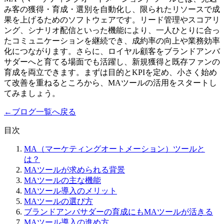
み客の獲得・育成・選別を自動化し、限られたリソースで成
果を上げるためのソフトウェアです。リード管理やスコアリ
ング、シナリオ配信といった機能により、一人ひとりに合っ
たコミュニケーションを継続でき、成約率の向上や業務効率
化につながります。さらに、ロイヤル顧客をブランドアンバ
サダーへと育てる場面でも活躍し、新規獲得と既存ファンの
育成を両立できます。まずは目的とKPIを定め、小さく始め
て改善を重ねるところから、MAツールの活用をスタートし
てみましょう。
←
ブログ一覧へ戻る
目次
MA（マーケティングオートメーション）ツールと
は？
MAツールが求められる背景
MAツールの主な機能
MAツール導入のメリット
MAツールの選び方
ブランドアンバサダーの育成にもMAツールが活きる
MAツール導入の進め方