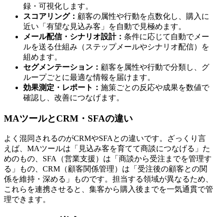
録・可視化します。
スコアリング：
顧客の属性や行動を点数化し、購入に
近い「有望な見込み客」を自動で見極めます。
メール配信・シナリオ設計：
条件に応じて自動でメー
ルを送る仕組み（ステップメールやシナリオ配信）を
組めます。
セグメンテーション：
顧客を属性や行動で分類し、グ
ループごとに最適な情報を届けます。
効果測定・レポート：
施策ごとの反応や成果を数値で
確認し、改善につなげます。
MAツールとCRM・SFAの違い
よく混同されるのがCRMやSFAとの違いです。ざっくり言
えば、MAツールは「見込み客を育てて商談につなげる」た
めのもの、SFA（営業支援）は「商談から受注までを管理す
る」もの、CRM（顧客関係管理）は「受注後の顧客との関
係を維持・深める」ものです。担当する領域が異なるため、
これらを連携させると、集客から購入後までを一気通貫で管
理できます。