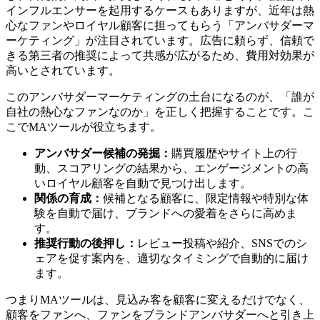
インフルエンサーを起用するケースもありますが、近年は熱
心なファンやロイヤル顧客に担ってもらう「アンバサダーマ
ーケティング」が注目されています。広告に頼らず、信頼で
きる第三者の推奨によって共感が広がるため、費用対効果が
高いとされています。
このアンバサダーマーケティングの土台になるのが、「誰が
自社の熱心なファンなのか」を正しく把握することです。こ
こでMAツールが役立ちます。
アンバサダー候補の発掘：
購買履歴やサイト上の行
動、スコアリングの結果から、エンゲージメントの高
いロイヤル顧客を自動で見つけ出します。
関係の育成：
候補となる顧客に、限定情報や特別な体
験を自動で届け、ブランドへの愛着をさらに高めま
す。
推奨行動の後押し：
レビュー投稿や紹介、SNSでのシ
ェアを促す案内を、適切なタイミングで自動的に届け
ます。
つまりMAツールは、見込み客を顧客に変えるだけでなく、
顧客をファンへ、ファンをブランドアンバサダーへと引き上