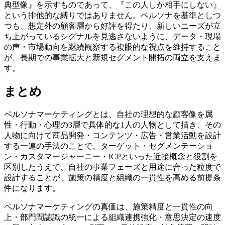
典型像』を示すものであって、『この人しか相手にしない』
という排他的な縛りではありません。ペルソナを基準としつ
つも、想定外の顧客層から好評を得たり、新しいニーズが立
ち上がっているシグナルを見逃さないように、データ・現場
の声・市場動向を継続観察する複眼的な視点を維持すること
が、長期での事業拡大と新規セグメント開拓の両立を支えま
す。
まとめ
ペルソナマーケティングとは、自社の理想的な顧客像を属
性・行動・心理の3層で具体的な1人の人物として描き、その
人物に向けて商品開発・コンテンツ・広告・営業活動を設計
する一連の手法のことで、ターゲット・セグメンテーショ
ン・カスタマージャーニー・ICPといった近接概念と役割を
区別したうえで、自社の事業フェーズと用途に合った粒度で
設計することが、施策の精度と組織の一貫性を高める前提条
件になります。
ペルソナマーケティングの真価は、施策精度と一貫性の向
上・部門間認識の統一による組織連携強化・意思決定の速度