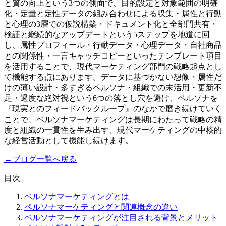
と質の向上という3つの側面で、目的設定と対象範囲の明確
化・定量と定性データの組み合わせによる収集・属性と行動
と心理の3層での仮説構築・ドキュメント化と全部門共有・
検証と継続的なアップデートという5ステップを地道に回
し、属性プロフィール・行動データ・心理データ・自社商品
との関係性・一言キャッチコピーといったテンプレート項目
を活用することで、現代マーケティング部門の戦略起点とし
て機能する点にあります。データに基づかない想像・属性だ
けの薄い設計・多すぎるペルソナ・組織での未活用・更新不
足・過度な絶対視という6つの落とし穴を避け、ペルソナを
『現実とのフィードバックループ』のなかで磨き続けていく
ことで、ペルソナマーケティングは長期にわたって戦略の精
度と組織の一貫性を生み出す、現代マーケティングの中核的
な経営活動として機能し続けます。
←
ブログ一覧へ戻る
目次
ペルソナマーケティングとは
ペルソナマーケティングと関連概念の違い
ペルソナマーケティングが注目される背景とメリット