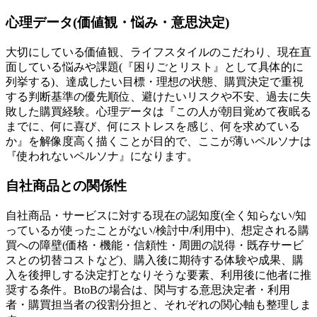
心理データ(価値観・悩み・意思決定)
大切にしている価値観、ライフスタイルのこだわり、現在直
面している悩みや課題(『困りごとリスト』として具体的に
列挙する)、達成したい目標・理想の状態、購買決定で重視
する判断基準の優先順位、避けたいリスクや不安、過去に失
敗した購買経験。心理データは『この人が朝目覚めて夜眠る
までに、何に喜び、何にストレスを感じ、何を求めている
か』を解像度高く描くことが目的で、ここが薄いペルソナは
『使われないペルソナ』になります。
自社商品との関係性
自社商品・サービスに対する現在の認知度(全く知らない/知
っているが使ったことがない/検討中/利用中)、想定される購
買への障壁(価格・機能・信頼性・周囲の説得・既存サービ
スとの切替コストなど)、購入後に期待する体験や成果、購
入を後押しする決定打となりそうな要素、利用後に他者に推
奨する条件。BtoBの場合は、関与する意思決定者・利用
者・購買担当者の役割分担と、それぞれの関心軸も整理しま