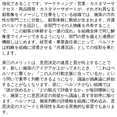
強化できることです。マーケティング・営業・カスタマーサ
クセス・商品開発・カスタマーサポートが、それぞれ異なる
顧客像をイメージして仕事をしている組織では、施策の方向
性が部門ごとに分散し、顧客体験に断絶が生まれます。共通
のペルソナを設計し、全部門でその人物像を共有すること
で、『この顧客が体験する一連の流れ』を組織全体で同じ解
像度でイメージできるようになり、部門の壁を越えた連携が
機能しはじめます。経営者・事業責任者にとって、ペルソナ
は戦略を組織に浸透させる『共通言語』としての役割を果た
します。
第三のメリットは、意思決定の速度と質が向上することで
す。新しい施策のアイデアが上がってきたとき、『これはペ
ルソナに響くか』『この人の行動文脈に合っているか』とい
う問いで素早く判断できるようになり、議論が抽象論に終始
することがなくなります。逆に、ペルソナがない組織では
『誰が決めるか』『どの観点で評価するか』が毎回曖昧にな
り、施策ごとに意思決定の前提から議論し直す非効率に陥り
ます。ペルソナは、施策判断の評価軸を組織に埋め込み、意
思決定のスピードと再現性を高める実務的な装置でもありま
す。