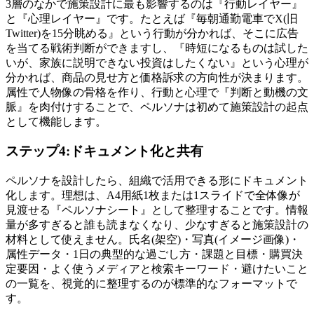
3層のなかで施策設計に最も影響するのは『行動レイヤー』
と『心理レイヤー』です。たとえば『毎朝通勤電車でX(旧
Twitter)を15分眺める』という行動が分かれば、そこに広告
を当てる戦術判断ができますし、『時短になるものは試した
いが、家族に説明できない投資はしたくない』という心理が
分かれば、商品の見せ方と価格訴求の方向性が決まります。
属性で人物像の骨格を作り、行動と心理で『判断と動機の文
脈』を肉付けすることで、ペルソナは初めて施策設計の起点
として機能します。
ステップ4:ドキュメント化と共有
ペルソナを設計したら、組織で活用できる形にドキュメント
化します。理想は、A4用紙1枚または1スライドで全体像が
見渡せる『ペルソナシート』として整理することです。情報
量が多すぎると誰も読まなくなり、少なすぎると施策設計の
材料として使えません。氏名(架空)・写真(イメージ画像)・
属性データ・1日の典型的な過ごし方・課題と目標・購買決
定要因・よく使うメディアと検索キーワード・避けたいこと
の一覧を、視覚的に整理するのが標準的なフォーマットで
す。