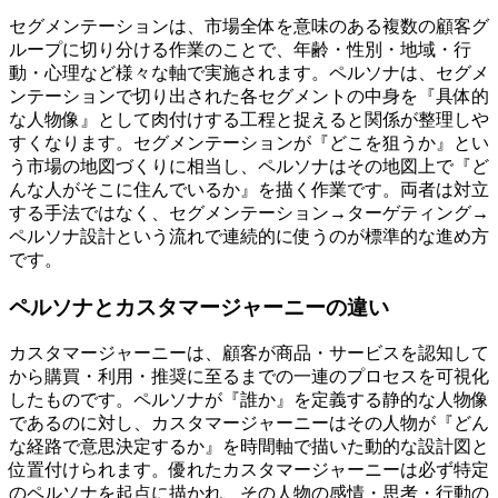
セグメンテーションは、市場全体を意味のある複数の顧客グ
ループに切り分ける作業のことで、年齢・性別・地域・行
動・心理など様々な軸で実施されます。ペルソナは、セグメ
ンテーションで切り出された各セグメントの中身を『具体的
な人物像』として肉付けする工程と捉えると関係が整理しや
すくなります。セグメンテーションが『どこを狙うか』とい
う市場の地図づくりに相当し、ペルソナはその地図上で『ど
んな人がそこに住んでいるか』を描く作業です。両者は対立
する手法ではなく、セグメンテーション→ターゲティング→
ペルソナ設計という流れで連続的に使うのが標準的な進め方
です。
ペルソナとカスタマージャーニーの違い
カスタマージャーニーは、顧客が商品・サービスを認知して
から購買・利用・推奨に至るまでの一連のプロセスを可視化
したものです。ペルソナが『誰か』を定義する静的な人物像
であるのに対し、カスタマージャーニーはその人物が『どん
な経路で意思決定するか』を時間軸で描いた動的な設計図と
位置付けられます。優れたカスタマージャーニーは必ず特定
のペルソナを起点に描かれ、その人物の感情・思考・行動の