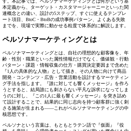
す。本記事では、ペルソナマーケティングとは何かという基
本定義から、ターゲット・カスタマージャーニーといった関
連概念との違い、設計の5ステップ、すぐに使えるテンプレ
ート項目、BtoC・BtoBの成功事例パターン、よくある失敗
までを、現場で実際に動かせる粒度で体系的に解説します。
ペルソナマーケティングとは
ペルソナマーケティングとは、自社の理想的な顧客像を、年
齢・性別・職業といった属性情報だけでなく、価値観・行動
パターン・課題・情報収集の仕方・購買決定要因まで含めた
『1人の具体的な人物』として描き、その人物に向けて商品
開発・コンテンツ・広告・営業活動を設計するマーケティン
グ手法を指します。『誰に対しても響くメッセージ』を作ろ
うとすると、結局誰にも刺さらない平凡な訴求になってしま
うのに対し、『この1人に最も響くメッセージ』を突き詰め
て設計することで、結果的に同じ志向を持つ顧客群に強く刺
さる施策が生まれる——これがペルソナマーケティングの中
核思想です。
ペルソナという言葉は、もともとラテン語で『仮面』『役