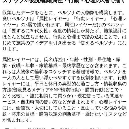
ステップ3:仮説構築|属性・行動・心理の3層で描く
収集したデータをもとに、ペルソナの人物像を構築します。
良いペルソナは『属性レイヤー』『行動レイヤー』『心理レ
イヤー』の3層で描かれます。属性レイヤーだけのペルソナ
は『要するに30代女性』程度の情報しか持たず、施策設計に
ほとんど役立ちません。行動と心理まで踏み込むことで、は
じめて施策のアイデアを引き出せる『使えるペルソナ』にな
ります。
属性レイヤーには、氏名(架空)・年齢・性別・居住地・職
業・役職・年収・家族構成・最終学歴などが含まれます。こ
れらは人物像の輪郭をスケッチする基礎情報で、ペルソナを
一人の人として思い浮かべやすくする役割を担います。行動
レイヤーには、平日と休日の典型的な過ごし方・情報収集の
方法(普段見るメディア/SNS/検索行動)・購買行動(どこで・
どう比較し・誰に相談して買うか)・現在使っている関連サ
ービス・自由時間の使い方などが含まれます。心理レイヤー
には、価値観・大切にしていること・直面している悩みや課
題・将来の目標・購買決定の判断基準・避けたいリスクなど
が含まれます。