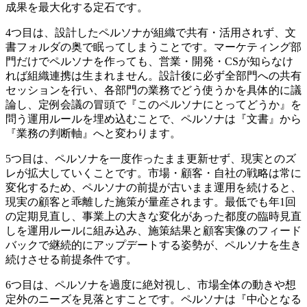
成果を最大化する定石です。
4つ目は、設計したペルソナが組織で共有・活用されず、文
書フォルダの奥で眠ってしまうことです。マーケティング部
門だけでペルソナを作っても、営業・開発・CSが知らなけ
れば組織連携は生まれません。設計後に必ず全部門への共有
セッションを行い、各部門の業務でどう使うかを具体的に議
論し、定例会議の冒頭で『このペルソナにとってどうか』を
問う運用ルールを埋め込むことで、ペルソナは『文書』から
『業務の判断軸』へと変わります。
5つ目は、ペルソナを一度作ったまま更新せず、現実とのズ
レが拡大していくことです。市場・顧客・自社の戦略は常に
変化するため、ペルソナの前提が古いまま運用を続けると、
現実の顧客と乖離した施策が量産されます。最低でも年1回
の定期見直し、事業上の大きな変化があった都度の臨時見直
しを運用ルールに組み込み、施策結果と顧客実像のフィード
バックで継続的にアップデートする姿勢が、ペルソナを生き
続けさせる前提条件です。
6つ目は、ペルソナを過度に絶対視し、市場全体の動きや想
定外のニーズを見落とすことです。ペルソナは『中心となる