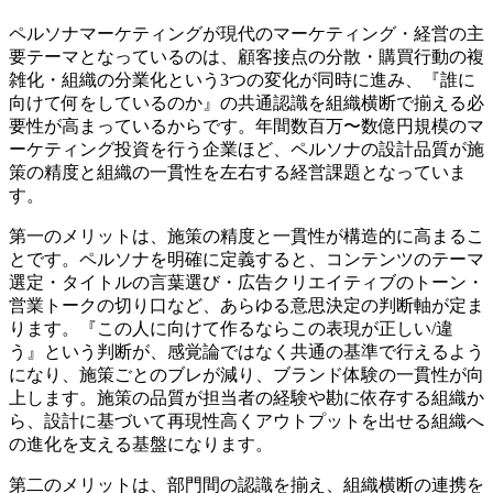
ペルソナマーケティングが現代のマーケティング・経営の主
要テーマとなっているのは、顧客接点の分散・購買行動の複
雑化・組織の分業化という3つの変化が同時に進み、『誰に
向けて何をしているのか』の共通認識を組織横断で揃える必
要性が高まっているからです。年間数百万〜数億円規模のマ
ーケティング投資を行う企業ほど、ペルソナの設計品質が施
策の精度と組織の一貫性を左右する経営課題となっていま
す。
第一のメリットは、施策の精度と一貫性が構造的に高まるこ
とです。ペルソナを明確に定義すると、コンテンツのテーマ
選定・タイトルの言葉選び・広告クリエイティブのトーン・
営業トークの切り口など、あらゆる意思決定の判断軸が定ま
ります。『この人に向けて作るならこの表現が正しい/違
う』という判断が、感覚論ではなく共通の基準で行えるよう
になり、施策ごとのブレが減り、ブランド体験の一貫性が向
上します。施策の品質が担当者の経験や勘に依存する組織か
ら、設計に基づいて再現性高くアウトプットを出せる組織へ
の進化を支える基盤になります。
第二のメリットは、部門間の認識を揃え、組織横断の連携を