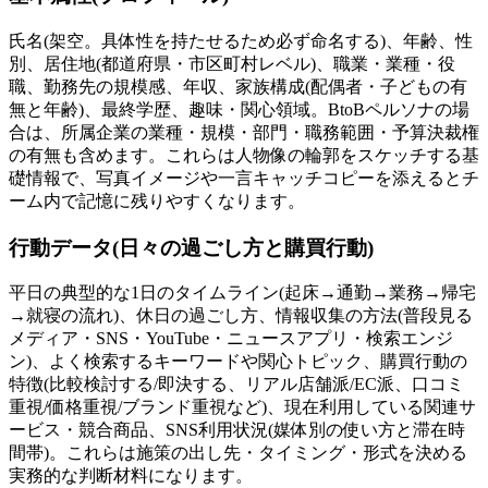
氏名(架空。具体性を持たせるため必ず命名する)、年齢、性
別、居住地(都道府県・市区町村レベル)、職業・業種・役
職、勤務先の規模感、年収、家族構成(配偶者・子どもの有
無と年齢)、最終学歴、趣味・関心領域。BtoBペルソナの場
合は、所属企業の業種・規模・部門・職務範囲・予算決裁権
の有無も含めます。これらは人物像の輪郭をスケッチする基
礎情報で、写真イメージや一言キャッチコピーを添えるとチ
ーム内で記憶に残りやすくなります。
行動データ(日々の過ごし方と購買行動)
平日の典型的な1日のタイムライン(起床→通勤→業務→帰宅
→就寝の流れ)、休日の過ごし方、情報収集の方法(普段見る
メディア・SNS・YouTube・ニュースアプリ・検索エンジ
ン)、よく検索するキーワードや関心トピック、購買行動の
特徴(比較検討する/即決する、リアル店舗派/EC派、口コミ
重視/価格重視/ブランド重視など)、現在利用している関連サ
ービス・競合商品、SNS利用状況(媒体別の使い方と滞在時
間帯)。これらは施策の出し先・タイミング・形式を決める
実務的な判断材料になります。