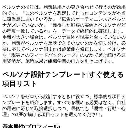
ペルソナの検証は、施策結果との突き合わせで行うのが効果
的です。『このペルソナを想定して作ったコンテンツが本当
に該当層に届いているか』『広告のオーディエンスとペルソ
ナがズレていないか』『獲得した顧客の実像とペルソナがど
の程度一致しているか』を、データで継続的に確認します。
乖離が大きい場合は、ペルソナ自体が現実と合っていないの
か、施策がペルソナを反映できていないのかを切り分け、必
要に応じてペルソナ側または施策側を修正します。ペルソナ
を『現実とのフィードバックループ』のなかで磨き続ける運
用姿勢が、施策成果と組織学習の両方を引き上げます。
ペルソナ設計テンプレート|すぐ使える
項目リスト
ペルソナをゼロから設計するときに役立つ、標準的な項目テ
ンプレートを紹介します。すべてを埋める必要はなく、自社
の用途に応じて取捨選択しつつ、最低でも『属性・行動・心
理』の3層が描ける項目セットを選んでください。
基本属性(プロフィール)