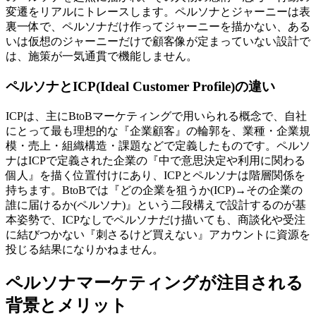
変遷をリアルにトレースします。ペルソナとジャーニーは表
裏一体で、ペルソナだけ作ってジャーニーを描かない、ある
いは仮想のジャーニーだけで顧客像が定まっていない設計で
は、施策が一気通貫で機能しません。
ペルソナとICP(Ideal Customer Profile)の違い
ICPは、主にBtoBマーケティングで用いられる概念で、自社
にとって最も理想的な『企業顧客』の輪郭を、業種・企業規
模・売上・組織構造・課題などで定義したものです。ペルソ
ナはICPで定義された企業の『中で意思決定や利用に関わる
個人』を描く位置付けにあり、ICPとペルソナは階層関係を
持ちます。BtoBでは『どの企業を狙うか(ICP)→その企業の
誰に届けるか(ペルソナ)』という二段構えで設計するのが基
本姿勢で、ICPなしでペルソナだけ描いても、商談化や受注
に結びつかない『刺さるけど買えない』アカウントに資源を
投じる結果になりかねません。
ペルソナマーケティングが注目される
背景とメリット