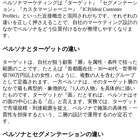
ペルソナマーケティングは『ターゲット』『セグメンテーシ
ョン』『カスタマージャーニー』『ICP(Ideal Customer
Profile)』といった近接概念と混同されがちです。それぞれの
違いを正しく押さえることで、自社のマーケティング設計の
なかでペルソナをどう位置付けるかが整理しやすくなりま
す。
ペルソナとターゲットの違い
ターゲットは、自社が狙う顧客『層』を属性・条件で括った
範囲のことです。たとえば『首都圏在住・30〜40代・世帯年
収700万円以上の女性』のように、複数の人を含むグループ
として定義されます。一方ペルソナは、そのターゲット層の
なかで最も典型的・象徴的な『1人の人物』を具体的に描い
たものです。ターゲットが『面』だとすれば、ペルソナはそ
の面の中心にある『点』と言えます。実務では、ターゲット
で市場規模・到達範囲を捉え、ペルソナで施策の具体性・一
貫性を担保するという、二層の設計で運用するのが定石で
す。
ペルソナとセグメンテーションの違い