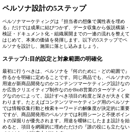
ペルソナ設計の5ステップ
ペルソナマーケティングは『担当者の想像で属性表を埋め
る』だけでは成果に結びつかず、データ収集から仮説構築・
検証・ドキュメント化・組織展開までの一連の流れを整えて
はじめて、本来の価値を発揮します。以下の5ステップでペ
ルソナを設計し、施策に落とし込みましょう。
ステップ1:目的設定と対象範囲の明確化
最初に行うべきは、ペルソナを『何のために・どの範囲で』
作るかを明確に定めることです。同じ商品でも、ペルソナの
用途が新商品開発なのかコンテンツマーケティング設計なの
か広告クリエイティブ制作なのかBtoB営業のターゲティン
グなのかによって、設計すべき項目の粒度と深さが大きく変
わります。たとえばコンテンツマーケティング用のペルソナ
では情報収集行動と検索キーワードの解像度が決定的に重要
ですが、商品開発用のペルソナでは利用シーンと不便ポイン
トの深掘りが優先されます。用途を曖昧にしたまま設計を始
めると、項目を網羅的に埋めただけの『誰の役にも立たない