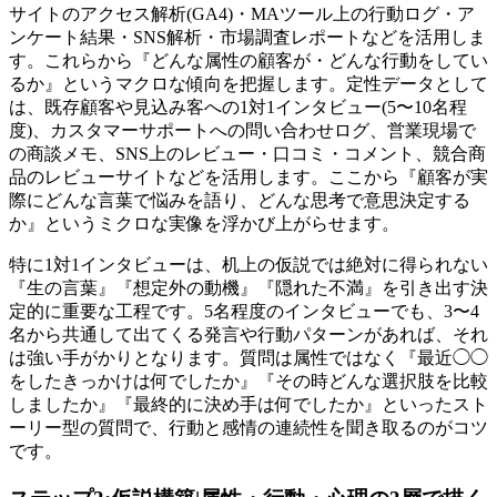
サイトのアクセス解析(GA4)・MAツール上の行動ログ・ア
ンケート結果・SNS解析・市場調査レポートなどを活用しま
す。これらから『どんな属性の顧客が・どんな行動をしてい
るか』というマクロな傾向を把握します。定性データとして
は、既存顧客や見込み客への1対1インタビュー(5〜10名程
度)、カスタマーサポートへの問い合わせログ、営業現場で
の商談メモ、SNS上のレビュー・口コミ・コメント、競合商
品のレビューサイトなどを活用します。ここから『顧客が実
際にどんな言葉で悩みを語り、どんな思考で意思決定する
か』というミクロな実像を浮かび上がらせます。
特に1対1インタビューは、机上の仮説では絶対に得られない
『生の言葉』『想定外の動機』『隠れた不満』を引き出す決
定的に重要な工程です。5名程度のインタビューでも、3〜4
名から共通して出てくる発言や行動パターンがあれば、それ
は強い手がかりとなります。質問は属性ではなく『最近◯◯
をしたきっかけは何でしたか』『その時どんな選択肢を比較
しましたか』『最終的に決め手は何でしたか』といったスト
ーリー型の質問で、行動と感情の連続性を聞き取るのがコツ
です。