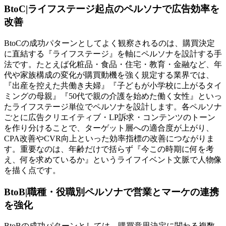
BtoC|ライフステージ起点のペルソナで広告効率を
改善
BtoCの成功パターンとしてよく観察されるのは、購買決定
に直結する『ライフステージ』を軸にペルソナを設計する手
法です。たとえば化粧品・食品・住宅・教育・金融など、年
代や家族構成の変化が購買動機を強く規定する業界では、
『出産を控えた共働き夫婦』『子どもが小学校に上がるタイ
ミングの母親』『50代で親の介護を始めた働く女性』といっ
たライフステージ単位でペルソナを設計します。各ペルソナ
ごとに広告クリエイティブ・LP訴求・コンテンツのトーン
を作り分けることで、ターゲット層への適合度が上がり、
CPA改善やCVR向上といった効率指標の改善につながりま
す。重要なのは、年齢だけで括らず『今この時期に何を考
え、何を求めているか』というライフイベント文脈で人物像
を描く点です。
BtoB|職種・役職別ペルソナで営業とマーケの連携
を強化
BtoBの成功パターンとしては、購買意思決定に関わる複数