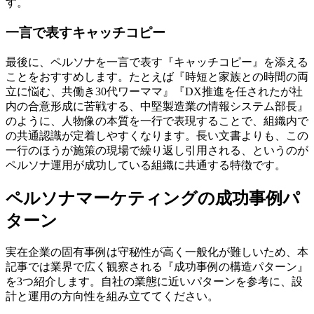
す。
一言で表すキャッチコピー
最後に、ペルソナを一言で表す『キャッチコピー』を添える
ことをおすすめします。たとえば『時短と家族との時間の両
立に悩む、共働き30代ワーママ』『DX推進を任されたが社
内の合意形成に苦戦する、中堅製造業の情報システム部長』
のように、人物像の本質を一行で表現することで、組織内で
の共通認識が定着しやすくなります。長い文書よりも、この
一行のほうが施策の現場で繰り返し引用される、というのが
ペルソナ運用が成功している組織に共通する特徴です。
ペルソナマーケティングの成功事例パ
ターン
実在企業の固有事例は守秘性が高く一般化が難しいため、本
記事では業界で広く観察される『成功事例の構造パターン』
を3つ紹介します。自社の業態に近いパターンを参考に、設
計と運用の方向性を組み立ててください。