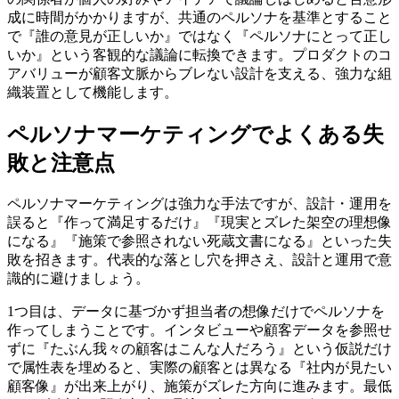
成に時間がかかりますが、共通のペルソナを基準とすること
で『誰の意見が正しいか』ではなく『ペルソナにとって正し
いか』という客観的な議論に転換できます。プロダクトのコ
アバリューが顧客文脈からブレない設計を支える、強力な組
織装置として機能します。
ペルソナマーケティングでよくある失
敗と注意点
ペルソナマーケティングは強力な手法ですが、設計・運用を
誤ると『作って満足するだけ』『現実とズレた架空の理想像
になる』『施策で参照されない死蔵文書になる』といった失
敗を招きます。代表的な落とし穴を押さえ、設計と運用で意
識的に避けましょう。
1つ目は、データに基づかず担当者の想像だけでペルソナを
作ってしまうことです。インタビューや顧客データを参照せ
ずに『たぶん我々の顧客はこんな人だろう』という仮説だけ
で属性表を埋めると、実際の顧客とは異なる『社内が見たい
顧客像』が出来上がり、施策がズレた方向に進みます。最低