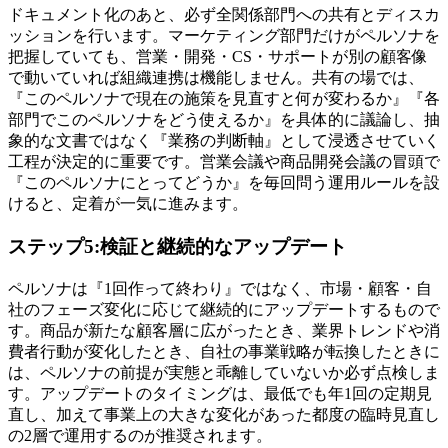
ドキュメント化のあと、必ず全関係部門への共有とディスカ
ッションを行います。マーケティング部門だけがペルソナを
把握していても、営業・開発・CS・サポートが別の顧客像
で動いていれば組織連携は機能しません。共有の場では、
『このペルソナで現在の施策を見直すと何が変わるか』『各
部門でこのペルソナをどう使えるか』を具体的に議論し、抽
象的な文書ではなく『業務の判断軸』として浸透させていく
工程が決定的に重要です。営業会議や商品開発会議の冒頭で
『このペルソナにとってどうか』を毎回問う運用ルールを設
けると、定着が一気に進みます。
ステップ5:検証と継続的なアップデート
ペルソナは『1回作って終わり』ではなく、市場・顧客・自
社のフェーズ変化に応じて継続的にアップデートするもので
す。商品が新たな顧客層に広がったとき、業界トレンドや消
費者行動が変化したとき、自社の事業戦略が転換したときに
は、ペルソナの前提が実態と乖離していないか必ず点検しま
す。アップデートのタイミングは、最低でも年1回の定期見
直し、加えて事業上の大きな変化があった都度の臨時見直し
の2層で運用するのが推奨されます。