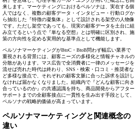
柄』を意味し、心理学者カール・ユングが用いた概念にも由
来します。マーケティングにおけるペルソナは、実在する個
人ではなく、複数の顧客データ・インタビュー・行動ログか
ら抽出した『特徴の凝集体』として設計される架空の人物像
です。ただし架空であっても、現実の顧客データを土台に組
み立てるという点で『単なる空想』とは明確に区別され、施
策の方向性を定める実用的な基準点として機能します。
ペルソナマーケティングがBtoC・BtoB問わず幅広い業界で
重視される背景には、顧客ニーズの多様化と情報チャネルの
分散があります。マス広告で全消費者に一律のメッセージを
流せば売れた時代は終わり、SNS・検索・口コミ・推奨者な
ど多様な接点で、それぞれの顧客文脈に合った訴求を設計し
なければ届かなくなりました。組織内で『どんな顧客に向き
合っているのか』の共通認識を持ち、商品開発からアフター
サポートまでの全顧客接点に一貫性を生み出す手段として、
ペルソナの戦略的価値が高まっています。
ペルソナマーケティングと関連概念の
違い