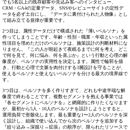
でも5名以上の既存顧客や見込み客へのインタビュー、
CRM・GA4の定量データ、SNSやレビューサイトの定性デ
ータを必ず土台にし、『データに裏付けられた人物像』とし
て組み立てる規律が重要です。
2つ目は、属性データだけで構成された『薄いペルソナ』を
作ってしまうことです。年齢・性別・職業・年収といった属
性項目を埋めただけのペルソナは、施策設計の判断材料にな
りません。『この人が朝起きて夜眠るまでに何を考え、どこ
で何を見て、何に悩み、何を喜ぶか』という行動と心理の解
像度が、ペルソナの実用性を決定します。属性で輪郭を描
き、行動と心理で文脈を肉付けする3層設計を守ることが、
使えるペルソナと使えないペルソナを分ける最大の境界線で
す。
3つ目は、ペルソナを多く作りすぎて、どれも中途半端な解
像度で終わることです。複数セグメントを抱える事業では
『各セグメントにペルソナを』と網羅的に作りたくなります
が、最初から5人・10人のペルソナを設計しようとすると、
運用負荷で形骸化します。最も重要な1〜2人のペルソナを深
く設計し、組織で使い込んでから次のペルソナを追加する
『絞り込み→深掘り→拡張』の順序が、限られたリソースで