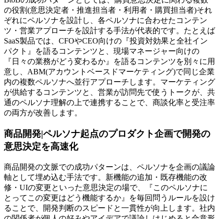
の役割(意思決定者・推進担当者・利用者・購買担当者)それ
ぞれにペルソナを設計し、各ペルソナに合わせたコンテン
ツ・営業アプローチを設計する手法が代表的です。たとえば
SaaS製品では、CFOやCEO向けの『投資対効果と全社イン
パクト』を語るコンテンツと、現場マネージャー向けの
『日々の業務がどう変わるか』を語るコンテンツを別々に用
意し、ABM(アカウントベースドマーケティング)で同じ企業
内の複数ペルソナへ並行アプローチします。マーケティング
が供給するコンテンツと、営業が訪問先で使うトークが、共
通のペルソナ理解の上で連携することで、商談化率と受注率
の両方が改善します。
商品開発|ペルソナ起点のプロダクト企画で開発の
意思決定を高速化
商品開発の文脈での成功パターンは、ペルソナを企画の議論
軸として埋め込む手法です。新機能の追加・既存機能の改
修・UIの変更といった意思決定の場で、『このペルソナに
とってこの変更はどう機能するか』を毎回問うルールを設け
ることで、開発判断のスピードと一貫性が向上します。社内
の関係者が個人の好みやアイデアで議論しはじめると合意形