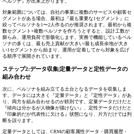
ペルソナ』が出来上がります。
対象範囲については、自社の事業に複数のサービスや顧客セ
グメントがある場合、最初は『最も重要な1セグメント』に
絞ってペルソナを1〜2人作るのが推奨されます。最初から複
数セグメント×複数ペルソナを作ろうとすると、設計工数が
膨らみ、運用負荷で形骸化します。実務で機能しているペル
ソナの多くは、最も売上貢献が大きい/最も成長余地が大き
い1セグメントから始まり、運用が定着してから対象を広げ
る順序で展開されています。
ステップ2:データ収集|定量データと定性データの
組み合わせ
次に、ペルソナを組み立てる土台となるデータを収集しま
す。データには大きく『定量データ』と『定性データ』があ
り、両方を組み合わせるのが鉄則です。定量データだけだと
『傾向は分かるが人物像が描けない』、定性データだけだと
『印象的だが代表性に欠ける』状態になり、片方だけでは判
断を誤ります。
定量データとしては、CRMの顧客属性データ・購買履歴・