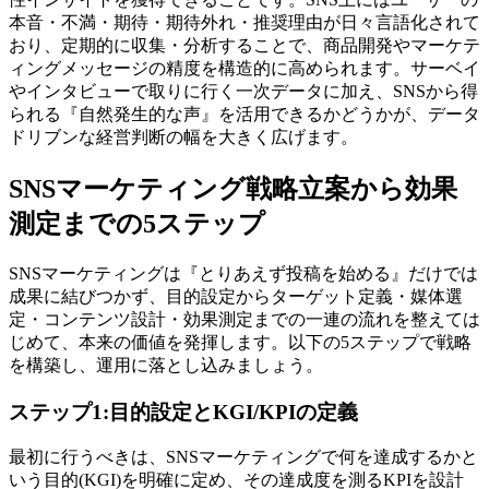
本音・不満・期待・期待外れ・推奨理由が日々言語化されて
おり、定期的に収集・分析することで、商品開発やマーケテ
ィングメッセージの精度を構造的に高められます。サーベイ
やインタビューで取りに行く一次データに加え、SNSから得
られる『自然発生的な声』を活用できるかどうかが、データ
ドリブンな経営判断の幅を大きく広げます。
SNSマーケティング戦略立案から効果
測定までの5ステップ
SNSマーケティングは『とりあえず投稿を始める』だけでは
成果に結びつかず、目的設定からターゲット定義・媒体選
定・コンテンツ設計・効果測定までの一連の流れを整えては
じめて、本来の価値を発揮します。以下の5ステップで戦略
を構築し、運用に落とし込みましょう。
ステップ1:目的設定とKGI/KPIの定義
最初に行うべきは、SNSマーケティングで何を達成するかと
いう目的(KGI)を明確に定め、その達成度を測るKPIを設計