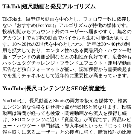
TikTok|短尺動画と発見アルゴリズム
TikTokは、縦型短尺動画を中心とし、フォロワー数に依存し
ない『おすすめ(For You)』アルゴリズムが特徴の媒体です。
投稿初期からアカウント外のユーザーへ届きやすく、無名の
アカウントでも1本の動画でバイラルを生む可能性がありま
す。10〜20代のZ世代を中心としつつ、近年は30〜40代の利
用も拡大しており、エンタメ性のある商品紹介・ハウツー動
画・ブランドの裏側公開などとの相性が良好です。広告枠も
ハッシュタグチャレンジ・ブランドエフェクト・運用型動画
広告など独自フォーマットが揃い、認知獲得から需要喚起ま
でを担うチャネルとして近年特に重要性が高まっています。
YouTube|長尺コンテンツとSEO的資産性
YouTubeは、長尺動画とShortsの両方を扱える媒体で、検索
エンジン的な性格を併せ持つ点が他SNSと異なります。投稿
動画は時間が経っても検索・関連動画から流入を獲得し続
け、SEOコンテンツに近い『資産化』が可能です。商品レビ
ュー・ハウツー・専門解説・導入事例といった『じっくり情
報を取りに来るユーザー』との接点に強く、購買検討の比較