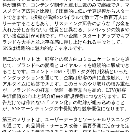
料が無料で、コンテンツ制作と運用工数のみで継続でき、マ
スメディア広告と比較して圧倒的に低い予算規模からスター
トできます。1投稿が偶然のバイラルで数十万〜数百万人に
リーチすることもあり、リスティング広告のような『お金を
入れた分しか出ない』性質とは異なる、レバレッジの効きや
すい接点設計が可能です。中小企業・スタートアップでもブ
ランドを大手と並ぶ存在感に押し上げられる手段として、
SNSは構造的に魅力的なチャネルです。
第二のメリットは、顧客との双方向コミュニケーションを通
じて、ブランドへの愛着とロイヤルティを継続的に醸成でき
ることです。コメント・DM・引用・タグ付け投稿といった
インタラクションを通じて、企業は顧客の声に直接触れ、リ
アルタイムに応答できます。この日々のやり取りの積み重ね
が、ブランドへの好意・信頼・推奨意向を高め、LTV(顧客
生涯価値)の向上と紹介経由の新規獲得につながります。広
告だけでは作れない『ファン化』の動線が組み込めること
が、SNSマーケティングの中長期的な競争優位になります。
第三のメリットは、ユーザーデータとソーシャルリスニング
を通じて、商品開発・サービス改善・需要予測に活かせる定
性インサイトを獲得できることです。SNS上にはユーザーの