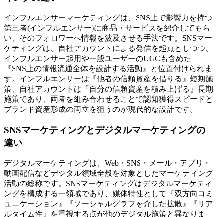
インフルエンサーマーケティングは、SNS上で影響力を持つ
第三者(インフルエンサー)に商品・サービスを紹介してもら
い、そのフォロワーへ情報を波及させる手法です。SNSマー
ケティングは、自社アカウントによる発信を起点としつつ、
インフルエンサー起用や一般ユーザーのUGCも含めた
『SNS上の情報流通全体を設計する活動』と位置付けられま
す。インフルエンサーは『他者の信頼資産を借りる』短期施
策、自社アカウントは『自分の信頼資産を積み上げる』長期
施策であり、両者を組み合わせることで認知獲得スピードと
ブランド資産形成の両立を狙うのが現代的な設計です。
SNSマーケティングとデジタルマーケティングの
違い
デジタルマーケティングは、Web・SNS・メール・アプリ・
動画配信などデジタル領域全般を対象としたマーケティング
活動の総称です。SNSマーケティングはデジタルマーケティ
ングを構成する一領域であり、媒体特性として『双方向コミ
ュニケーション』『ソーシャルグラフを介した拡散』『リア
ルタイム性』を重視する点が他のデジタル施策と異なりま