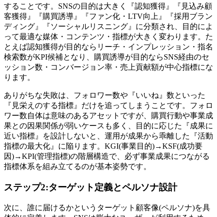
することです。SNSの目的は大きく『認知獲得』『見込み顧
客獲得』『購買誘導』『ファン化・LTV向上』『採用ブラン
ディング』『ソーシャルリスニング』に分類され、目的によ
って最適な媒体・コンテンツ・指標が大きく変わります。た
とえば認知獲得が目的ならリーチ・インプレッション・指名
検索数がKPI候補となり、購買誘導が目的ならSNS経由のセ
ッション数・コンバージョン率・売上貢献額が中心指標にな
ります。
ありがちな失敗は、フォロワー数や『いいね』数といった
『見栄えのする指標』だけを追ってしまうことです。フォロ
ワー数自体は意味のあるアセットですが、購買行動や事業成
果との因果関係が弱いケースも多く、目的に応じた『成果に
近い指標』を設計しないと、運用が成果から乖離した『活動
指標の最大化』に陥ります。KGI(事業目的)→KSF(成功要
因)→KPI(管理指標)の階層構造で、必ず事業成果につながる
指標体系を組み立てるのが基本姿勢です。
ステップ2:ターゲット定義とペルソナ設計
次に、誰に届けるかというターゲット顧客像(ペルソナ)を具