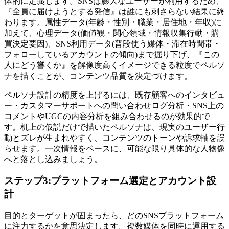
体的に定義します。SNSは膨大なユーザーが利用するため、
『全員に届けようとする発信』は誰にも刺さらない結果に終
わります。属性データ(年齢・性別・職業・居住地・年収)に
加えて、心理データ(価値観・関心領域・情報収集行動・購
買決定要因)、SNS利用データ(普段使う媒体・滞在時間帯・
フォローしているアカウントの傾向)まで掘り下げ、『この
人にどう響くか』を解像度高くイメージできる粒度でペルソ
ナを描くことが、コンテンツ品質を決定づけます。
ペルソナ設計の精度を上げるには、既存顧客へのインタビュ
ー・カスタマーサポートへの問い合わせログ分析・SNS上の
コメントやUGCの内容分析を組み合わせるのが効果的で
す。机上の仮説だけで描いたペルソナは、現実のユーザー行
動とズレが生まれやすく、コンテンツのトーンや訴求軸を誤
らせます。一次情報をベースに、可能な限り具体的な人物像
へと落とし込みましょう。
ステップ3:プラットフォーム選定とアカウント設
計
目的とターゲットが固まったら、どのSNSプラットフォーム
に注力するかを意思決定します。複数媒体を同時に運用する