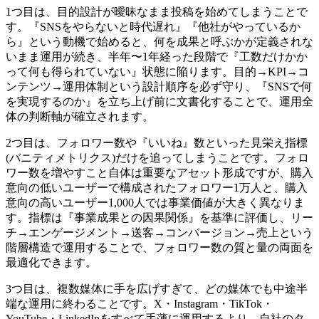
1つ目は、目的設計が曖昧なまま投稿を始めてしまうことで
す。『SNSをやらないと時代遅れ』『他社がやっているか
ら』という動機で始めると、何を成果と呼ぶかが定義されな
いまま運用が続き、半年〜1年経った段階で『工数だけかか
って何も得られていない』状態に陥ります。目的→KPI→コ
ンテンツ→運用体制という設計順序を必ず守り、『SNSで何
を実現するのか』を立ち上げ前に文書化することで、運用全
体の判断軸が確立されます。
2つ目は、フォロワー数や『いいね』数といった見栄え指標
(バニティメトリクス)だけを追ってしまうことです。フォロ
ワー数を増やすこと自体は重要なアセット形成ですが、購入
意向の低いユーザーで構成されたフォロワー1万人と、購入
意向の高いユーザー1,000人では事業価値が大きく異なりま
す。指標は『事業成果との因果関係』を基準に評価し、リー
チ→エンゲージメント→送客→コンバージョン→売上という
階層構造で運用することで、フォロワー数の質と量の両面を
最適化できます。
3つ目は、複数媒体に手を広げすぎて、どの媒体でも中途半
端な運用に終わることです。X・Instagram・TikTok・
YouTube・LinkedInをすべて手薄に運用するより、自社のタ