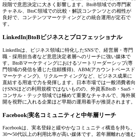
段階で意思決定に大きく影響します。BtoB領域での専門家
チャネル、BtoC領域での比較・解説コンテンツとの相性が
良好で、コンテンツマーケティングとの統合運用が定石で
す。
LinkedIn|BtoBビジネスとプロフェッショナル
LinkedInは、ビジネス領域に特化したSNSで、経営層・専門
職・採用担当者など意思決定者層へのリーチに強い媒体で
す。BtoBマーケティングにおけるソートリーダーシップ(専
門領域の発信を通じた信頼獲得)、ABM(アカウントベースド
マーケティング)、リクルーティングなど、ビジネス成果に
直結する用途で力を発揮します。日本市場では一般消費者向
けSNSほどの利用規模ではないものの、外資系BtoB・SaaS・
コンサル・テック領域では極めて重要なチャネルで、海外展
開を視野に入れる企業ほど早期の運用着手が推奨されます。
Facebook|実名コミュニティと中年層リーチ
Facebookは、実名登録と緩やかなコミュニティ構造を持ち、
30〜50代以上の利用比率が高い媒体です。若年層離れが進む