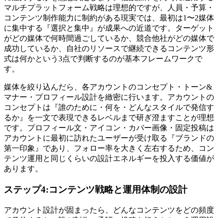
マルチプラットフォーム戦略は理想的ですが、人員・予算・
コンテンツ制作能力に制約がある現実では、最初は1〜2媒体
に集中する『選択と集中』が成果への近道です。ターゲット
がどの媒体で何時間過ごしているか、競合他社がどの媒体で
成功しているか、自社のリソースで継続できるコンテンツ形
式は何かという3点で判断するのが基本フレームワークで
す。
媒体を絞り込んだら、各アカウントのコンセプト・トーン&
マナー・プロフィール設計を緻密に行います。アカウントの
コンセプトは『誰のために・何を・どんなスタイルで発信す
るか』を一文で表現できるレベルまで研ぎ澄ますことが理想
です。プロフィール文・アイコン・カバー画像・固定投稿は
アカウントに最初に訪れたユーザーが受け取る『ブランドの
第一印象』であり、フォロー率を大きく左右するため、コン
テンツ運用と同じくらいの設計エネルギーを投入する価値が
あります。
ステップ4:コンテンツ戦略と運用体制の設計
アカウント設計が固まったら、どんなコンテンツをどの頻度