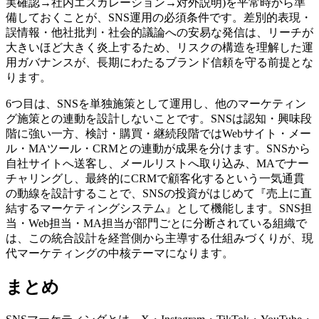
実確認→社内エスカレーション→対外説明)を平常時から準
備しておくことが、SNS運用の必須条件です。差別的表現・
誤情報・他社批判・社会的議論への安易な発信は、リーチが
大きいほど大きく炎上するため、リスクの構造を理解した運
用ガバナンスが、長期にわたるブランド信頼を守る前提とな
ります。
6つ目は、SNSを単独施策として運用し、他のマーケティン
グ施策との連動を設計しないことです。SNSは認知・興味段
階に強い一方、検討・購買・継続段階ではWebサイト・メー
ル・MAツール・CRMとの連動が成果を分けます。SNSから
自社サイトへ送客し、メールリストへ取り込み、MAでナー
チャリングし、最終的にCRMで顧客化するという一気通貫
の動線を設計することで、SNSの投資がはじめて『売上に直
結するマーケティングシステム』として機能します。SNS担
当・Web担当・MA担当が部門ごとに分断されている組織で
は、この統合設計を経営側から主導する仕組みづくりが、現
代マーケティングの中核テーマになります。
まとめ