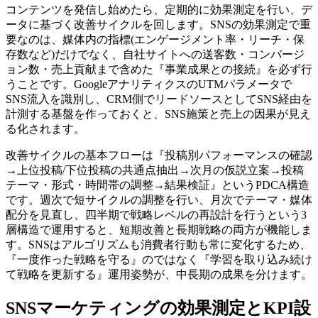
コンテンツを発信し始めたら、定期的に効果測定を行い、デ
ータに基づく改善サイクルを回します。SNSの効果測定で重
要なのは、媒体内の指標(エンゲージメント率・リーチ・保
存数など)だけでなく、自社サイトへの送客数・コンバージ
ョン数・売上貢献まで含めた『事業成果との接続』を必ず行
うことです。GoogleアナリティクスのUTMパラメータで
SNS流入を識別し、CRM側でリードソースとしてSNS経由を
計測する基盤を作っておくと、SNS施策と売上の因果が見え
る化されます。
改善サイクルの基本フローは『投稿別パフォーマンスの確認
→上位投稿/下位投稿の共通点抽出→次月の仮説立案→投稿
テーマ・形式・時間帯の調整→結果検証』というPDCA構造
です。週次で短サイクルの調整を行い、月次でテーマ・媒体
配分を見直し、四半期で戦略レベルの再設計を行うという3
層構造で運用すると、短期改善と長期戦略の両方が機能しま
す。SNSはアルゴリズムも消費者行動も常に変化するため、
『一度作った戦略を守る』のではなく『学習を取り込み続け
て戦略を更新する』運用姿勢が、中長期の成果を分けます。
SNSマーケティングの効果測定とKPI設