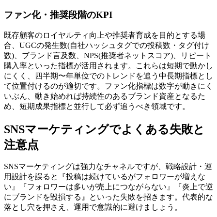
ファン化・推奨段階のKPI
既存顧客のロイヤルティ向上や推奨者育成を目的とする場
合、UGCの発生数(自社ハッシュタグでの投稿数・タグ付け
数)、ブランド言及数、NPS(推奨者ネットスコア)、リピート
購入率といった指標が活用されます。これらは短期で動かし
にくく、四半期〜年単位でのトレンドを追う中長期指標とし
て位置付けるのが適切です。ファン化指標は数字が動きにく
いぶん、動き始めれば持続性のあるブランド資産となるた
め、短期成果指標と並行して必ず追うべき領域です。
SNSマーケティングでよくある失敗と
注意点
SNSマーケティングは強力なチャネルですが、戦略設計・運
用設計を誤ると『投稿は続けているがフォロワーが増えな
い』『フォロワーは多いが売上につながらない』『炎上で逆
にブランドを毀損する』といった失敗を招きます。代表的な
落とし穴を押さえ、運用で意識的に避けましょう。