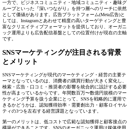
一方で、ビジネスコミュニティ・地域コミュニティ・趣味グ
ループといった『深いつながり』を持つ層へのリーチに依然
として価値があります。広告プラットフォーム(Meta広告)と
しては、Instagramとあわせて精度の高いターゲティングと豊
富なクリエイティブフォーマットを提供しており、オーガニ
ック運用よりも広告配信基盤としての位置付けが現在の主軸
です。
SNSマーケティングが注目される背景
とメリット
SNSマーケティングが現代のマーケティング・経営の主要テ
ーマとなっているのは、消費者の購買行動が大きく変化し、
検索・広告・口コミ・推奨者の影響を統合的に設計する必要
性が高まっているからです。年間数百万〜数億円規模のマー
ケティング予算を扱う企業にとって、SNSを戦略的に運用で
きるかどうかは、認知獲得効率・需要創出力・顧客ロイヤル
ティの3つを左右する経営課題となっています。
第一のメリットは、低コストで広範な認知獲得と顧客接点の
構築ができることです。SNSのオーガニック運用は媒体使用