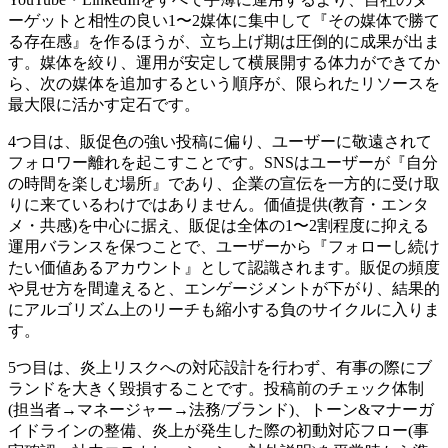
ーゲットと相性の良い1〜2媒体に集中して『その媒体で勝て
る存在感』を作るほうが、立ち上げ期は圧倒的に成果が出ま
す。媒体を絞り、運用が安定して横展開する体力ができてか
ら、次の媒体を追加するという順序が、限られたリソースを
最大限に活かす定石です。
4つ目は、販促色の強い投稿に偏り、ユーザーに敬遠されて
フォロワー離れを起こすことです。SNSはユーザーが『自分
の時間を楽しむ場所』であり、企業の宣伝を一方的に受け取
りに来ているわけではありません。価値提供(教育・エンタ
メ・共感)を中心に据え、販促は全体の1〜2割程度に抑える
運用バランスを保つことで、ユーザーから『フォローし続け
たい価値あるアカウント』として認識されます。販促の頻度
や見せ方を間違えると、エンゲージメントが下がり、結果的
にアルゴリズム上のリーチも縮小する負のサイクルに入りま
す。
5つ目は、炎上リスクへの対応設計を行わず、有事の際にブ
ランドを大きく毀損することです。投稿前のチェック体制
(担当者→マネージャー→法務/ブランド)、トーン&マナーガ
イドラインの整備、炎上が発生した際の初動対応フロー(事