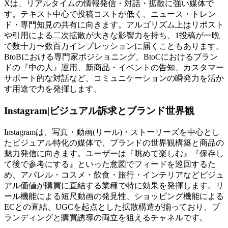
Xは、リアルタイムの情報発信・対話・拡散に強い媒体で
す。テキスト中心で投稿コストが低く、ニュース・トレン
ド・専門知見の共有に向きます。アルゴリズム上はリポスト
や引用による二次拡散が大きな影響力を持ち、1投稿が一晩
で数十万〜数百万インプレッションに届くこともあります。
BtoBにおける専門家ポジショニング、BtoCにおけるブラン
ドの『中の人』運用、新商品・イベントの告知、カスタマー
サポート的な対話など、コミュニケーションの瞬発力を活か
す用途で力を発揮します。
Instagram|ビジュアル訴求とブランド世界観
Instagramは、写真・動画(リール)・ストーリーズを中心とし
たビジュアル特化の媒体で、ブランドの世界観構築と商品の
魅力発信に向きます。ユーザーは『眺めて楽しむ』『保存し
て後で参考にする』といった意図でフィードを巡回するた
め、アパレル・コスメ・飲食・旅行・インテリアなどビジュ
アル価値が購買に直結する業種で特に効果を発揮します。リ
ール機能による短尺動画の発見性、ショッピング機能による
ECとの直結、UGCを起点とした拡散構造が揃っており、ブ
ランディングと購買誘導の両立を狙えるチャネルです。