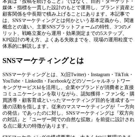
本質は『投稿を続けること』ではなく、目的・ターゲット・
媒体・指標を一貫した設計のもとで運用し、ブランド資産と
顧客関係を中長期で積み上げることにあります。本記事で
は、SNSマーケティングとは何かという基本定義から、関連
概念との違い、主要SNSプラットフォームの特性、3つのメ
リット、戦略立案から運用・効果測定までの5ステップ、
KPI設計の考え方、よくある失敗までを、現場の運用粒度で
体系的に解説します。
SNSマーケティングとは
SNSマーケティングとは、X(旧Twitter)・Instagram・TikTok・
YouTube・LinkedIn・Facebookなどのソーシャルネットワー
キングサービスЫを活用し、企業やブランドが消費者と直接
コミュニケーションを取りながら、認知獲得・ファン化・購
買誘導・顧客育成といったマーケティング目的を達成する一
連の活動を指します。従来のマスマーケティングが『一方向
の発信』であったのに対し、SNSマーケティングは『双方向
の対話』と『ユーザー間での自然な拡散』を前提に設計され
る点に最大の特徴があります。