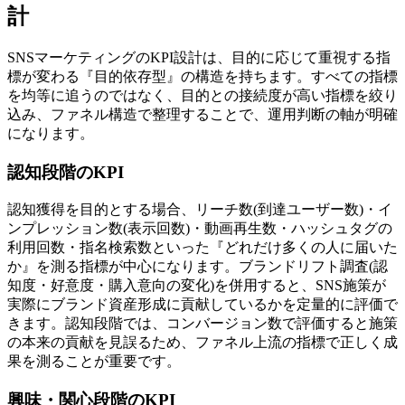
計
SNSマーケティングのKPI設計は、目的に応じて重視する指
標が変わる『目的依存型』の構造を持ちます。すべての指標
を均等に追うのではなく、目的との接続度が高い指標を絞り
込み、ファネル構造で整理することで、運用判断の軸が明確
になります。
認知段階のKPI
認知獲得を目的とする場合、リーチ数(到達ユーザー数)・イ
ンプレッション数(表示回数)・動画再生数・ハッシュタグの
利用回数・指名検索数といった『どれだけ多くの人に届いた
か』を測る指標が中心になります。ブランドリフト調査(認
知度・好意度・購入意向の変化)を併用すると、SNS施策が
実際にブランド資産形成に貢献しているかを定量的に評価で
きます。認知段階では、コンバージョン数で評価すると施策
の本来の貢献を見誤るため、ファネル上流の指標で正しく成
果を測ることが重要です。
興味・関心段階のKPI