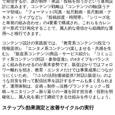
で発信するか、誰が制作・承認・投稿を担うかという運用設
計に進みます。コンテンツ戦略は『コンテンツの軸(扱うテ
ーマ領域)』『フォーマット(写真・短尺動画・長尺動画・テ
キスト・ライブなど)』『投稿頻度・時間帯』『シリーズ化
と単発の組み合わせ』の4要素で構成され、これらをカレン
ダー形式で計画化することで、属人的な発信から組織的な運
用へと移行できます。
コンテンツ設計の実践面では、『教育系コンテンツ(役立つ
情報提供)』『エンタメ系コンテンツ(楽しませる・共感を生
む)』『販促系コンテンツ(商品・サービス紹介)』『コミュニ
ティ系コンテンツ(対話・参加促進)』の4タイプをバランス
よく組み合わせるのが基本姿勢です。販促ばかりではフォロ
ワー離れを招き、教育・エンタメだけでは事業成果につなが
りにくいため、『7-2-1の法則(価値提供7:対話2:販促1)』のよ
うな目安を持って配信比率を設計するチームも多く見られま
す。運用体制は、企画→制作→法務/ブランドチェック→投
稿→モニタリング→振り返りの一連を回す担当者・役割を明
確化し、属人化を避けて継続できる仕組みを作りましょう。
ステップ5:効果測定と改善サイクルの実行