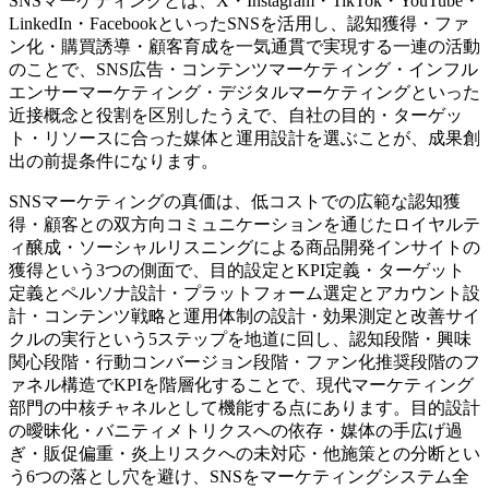
SNSマーケティングとは、X・Instagram・TikTok・YouTube・
LinkedIn・FacebookといったSNSを活用し、認知獲得・ファ
ン化・購買誘導・顧客育成を一気通貫で実現する一連の活動
のことで、SNS広告・コンテンツマーケティング・インフル
エンサーマーケティング・デジタルマーケティングといった
近接概念と役割を区別したうえで、自社の目的・ターゲッ
ト・リソースに合った媒体と運用設計を選ぶことが、成果創
出の前提条件になります。
SNSマーケティングの真価は、低コストでの広範な認知獲
得・顧客との双方向コミュニケーションを通じたロイヤルテ
ィ醸成・ソーシャルリスニングによる商品開発インサイトの
獲得という3つの側面で、目的設定とKPI定義・ターゲット
定義とペルソナ設計・プラットフォーム選定とアカウント設
計・コンテンツ戦略と運用体制の設計・効果測定と改善サイ
クルの実行という5ステップを地道に回し、認知段階・興味
関心段階・行動コンバージョン段階・ファン化推奨段階のフ
ァネル構造でKPIを階層化することで、現代マーケティング
部門の中核チャネルとして機能する点にあります。目的設計
の曖昧化・バニティメトリクスへの依存・媒体の手広げ過
ぎ・販促偏重・炎上リスクへの未対応・他施策との分断とい
う6つの落とし穴を避け、SNSをマーケティングシステム全