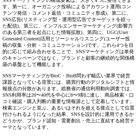
SNSマーケティングの構成要素は、大きく4つに整理できま
す。第一に、オーガニック投稿によるアカウント運用(コン
テンツ発信・コメント返信・コミュニティ形成)。第二に、
SNS広告(リスティング型・運用型広告でターゲットを絞っ
た配信)。第三に、インフルエンサーマーケティング(影響力
のある第三者を起点にした情報拡散)。第四に、UGC(User
Generated Content)活用とソーシャルリスニング(ユーザー投
稿の収集・分析・コミュニケーション)です。これら4つを目
的に応じて組み合わせることで、SNSマーケティングは単発
のキャンペーンではなく、ブランドと顧客の継続的な関係構
築の基盤として機能します。
SNSマーケティングがBtoC・BtoB問わず幅広い業界で経営
課題となっている背景には、購買行動のデジタルシフトと情
報接点の分散があります。総務省の通信利用動向調査では、
SNS利用率は20〜40代を中心に8〜9割に達し、商品検索・口
コミ確認・購入判断の重要な情報源として定着しています。
検索エンジンと並ぶ、あるいはそれを超える接点として位置
付けられるようになった結果、SNSを設計的に運用できるか
どうかが、ブランド認知・需要創出・売上に直結する経営テ
ーマとなっています。