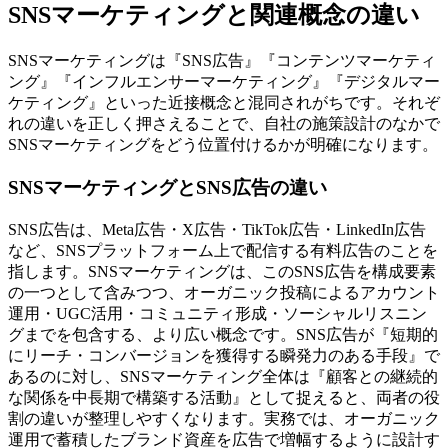
SNSマーケティングと関連概念の違い
SNSマーケティングは『SNS広告』『コンテンツマーケティ
ング』『インフルエンサーマーケティング』『デジタルマー
ケティング』といった近接概念と混同されがちです。それぞ
れの違いを正しく押さえることで、自社の施策設計のなかで
SNSマーケティングをどう位置付けるかが明確になります。
SNSマーケティングとSNS広告の違い
SNS広告は、Meta広告・X広告・TikTok広告・LinkedIn広告
など、SNSプラットフォーム上で配信する有料広告のことを
指します。SNSマーケティングは、このSNS広告を構成要素
の一つとして含みつつ、オーガニック投稿によるアカウント
運用・UGC活用・コミュニティ形成・ソーシャルリスニン
グまでを包含する、より広い概念です。SNS広告が『短期的
にリーチ・コンバージョンを獲得する瞬発力のある手段』で
あるのに対し、SNSマーケティング全体は『顧客との継続的
な関係を中長期で構築する活動』として捉えると、両者の役
割の違いが整理しやすくなります。実務では、オーガニック
運用で蓄積したブランド資産を広告で増幅するように設計す