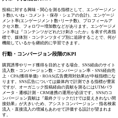
投稿に対する興味・関心を測る指標として、エンゲージメン
ト数(いいね・コメント・保存・シェアの合計)、エンゲージ
メント率(エンゲージメント数÷リーチ数)、プロフィールア
クセス数、フォロワー増加数などがあります。エンゲージメ
ント率は『コンテンツがどれだけ刺さったか』を表す代表指
標で、媒体別・コンテンツタイプ別に追跡することで、何が
機能しているかを継続的に学習できます。
行動・コンバージョン段階のKPI
購買誘導やリード獲得を目的とする場合、SNS経由のサイト
流入数・コンバージョン数・コンバージョン率・SNS経由売
上・CPA(獲得単価)・ROAS(広告費用対効果)が中核指標にな
ります。SNS広告については媒体内で計測できる指標が豊富
ですが、オーガニック投稿経由の貢献を測るにはUTMパラ
メータ・遷移計測・CRM連携の運用が必須です。SNSのコ
ンバージョン貢献は『最終クリックだけでは捉えきれない間
接効果』が大きいため、アシストコンバージョン・指名検索
流入・直接流入の増減もあわせて評価する設計が望まれま
す。