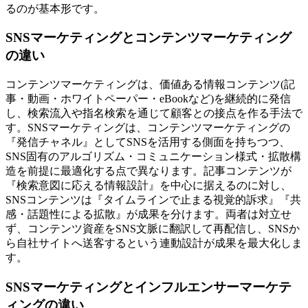
るのが基本形です。
SNSマーケティングとコンテンツマーケティング
の違い
コンテンツマーケティングは、価値ある情報コンテンツ(記
事・動画・ホワイトペーパー・eBookなど)を継続的に発信
し、検索流入や指名検索を通じて顧客との接点を作る手法で
す。SNSマーケティングは、コンテンツマーケティングの
『発信チャネル』としてSNSを活用する側面を持ちつつ、
SNS固有のアルゴリズム・コミュニケーション様式・拡散構
造を前提に最適化する点で異なります。記事コンテンツが
『検索意図に応える情報設計』を中心に据えるのに対し、
SNSコンテンツは『タイムラインで止まる視覚的訴求』『共
感・話題性による拡散』が成果を分けます。両者は対立せ
ず、コンテンツ資産をSNS文脈に翻訳して再配信し、SNSか
ら自社サイトへ送客するという連動設計が成果を最大化しま
す。
SNSマーケティングとインフルエンサーマーケテ
ィングの違い