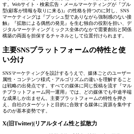
す。Webサイト・検索広告・メールマーケティングが『プル
型(顧客が情報を取りに来る)』の性格を持つのに対し、SNS
マーケティングは『プッシュ型でありながら強制感のない接
触』『拡散による偶然の発見』を生む独自の役割を担い、デ
ジタルマーケティングミックス全体のなかで需要創出と関係
構築の両面を担保するチャネルとして位置付けられます。
主要SNSプラットフォームの特性と使
い分け
SNSマーケティングを設計するうえで、媒体ごとのユーザー
属性・コンテンツ様式・アルゴリズムの違いを理解すること
は戦略の出発点です。すべての媒体に同じ投稿を流す『マル
チプラットフォーム同一運用』では、どの媒体でも中途半端
な成果しか出ません。主要プラットフォームの特性を押さ
え、自社のターゲットと目的に合致する媒体に資源を集中す
るのが基本姿勢です。
X(旧Twitter)|リアルタイム性と拡散力