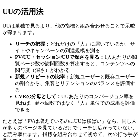
UUの活用法
UUは単独で見るより、他の指標と組み合わせることで示唆
が深まります。
リーチの把握：
どれだけの『人』に届いているか、サ
イトやキャンペーンの到達規模を測る
PV/UU・セッション/UUで深さを見る：
1人あたりの閲
覧ページ数や訪問回数を算出すると、コンテンツへの
関与度（深さ）がわかる
新規／リピートの比率：
新規ユーザーと既存ユーザー
の割合から、集客とリテンションのバランスを評価す
る
CVRの分母として：
UUあたりのコンバージョン率を
見れば、延べ回数ではなく『人』単位での成果を評価
できる
たとえば「PVは増えているのにUUは横ばい」なら、同じ人
が多くのページを見ているだけでリーチは広がっていない、
と読み取れます。指標を組み合わせて初めて、次の打ち手が