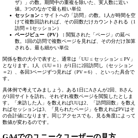
ザ）」の数。期間中の重複を除いた、実人数に近い
値。3つのなかで最も粗い単位
セッション：
サイトへの「訪問」の数。1人が時間を空
けて複数回訪れれば、その回数だけカウントされる（1
訪問＝1セッション）
ページビュー（PV）：
閲覧された「ページ」の延べ
数。1回の訪問で複数ページを見れば、その分だけ加算
される。最も細かい単位
関係を数の大小で表すと、通常は「UU ≤ セッション ≤ PV」
となります。1人（UU＝1）が1日に2回訪問し（セッション
＝2）、各回3ページずつ見れば（PV＝6）、といった具合で
す。
具体例で考えてみましょう。ある1日にAさんが2回、Bさん
が1回サイトを訪れ、それぞれ複数ページを閲覧したとしま
す。「来訪した人」を数えればUUは2、「訪問回数」を数え
ればセッションは3、「見られたページ」を数えればPVはそ
の合計値になります。同じアクセスでも、見る角度によって
数値が変わるのです。
GA4でのユニークユーザーの見方