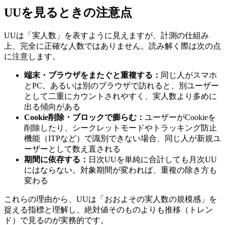
UUを見るときの注意点
UUは「実人数」を表すように見えますが、計測の仕組み
上、完全に正確な人数ではありません。読み解く際は次の点
に注意します。
端末・ブラウザをまたぐと重複する：
同じ人がスマホ
とPC、あるいは別のブラウザで訪れると、別ユーザー
として二重にカウントされやすく、実人数より多めに
出る傾向がある
Cookie削除・ブロックで膨らむ：
ユーザーがCookieを
削除したり、シークレットモードやトラッキング防止
機能（ITPなど）で識別できない場合、同じ人が新規ユ
ーザーとして数え直される
期間に依存する：
日次UUを単純に合計しても月次UU
にはならない。対象期間が変われば、重複の除き方も
変わる
これらの理由から、UUは「おおよその実人数の規模感」を
捉える指標と理解し、絶対値そのものよりも推移（トレン
ド）で見るのが実務的です。