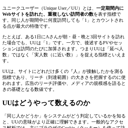
ユニークユーザー（Unique User／UU）とは、
一定期間内に
Webサイトを訪れた、重複しない訪問者の数
を表す指標で
す。同じ人が期間中に何度訪問しても「1」とカウントされ
る点が最大の特徴です。
たとえば、ある1日にAさんが朝・昼・晩と3回サイトを訪れ
た場合でも、UUは「1」です。一方で、後述するPVやセッ
ションは訪問のたびに加算されます。つまりUUは「延べ人
数」ではなく「実人数（に近い数）」を捉える指標といえま
す。
UUは、サイトにどれだけ多くの『人』が接触したかを測る
指標であり、リーチ（到達範囲）の大きさを把握するのに使
われます。広告のリーチ評価や、メディアの規模感を語ると
きの基礎となる数値です。
UUはどうやって数えるのか
「同じ人かどうか」をシステムがどう判定しているかを知る
と、UUの意味がより正確に理解できます。一般的なアクセ
ス解析では、主にブラウザのCookie（クッキー）を使って訪