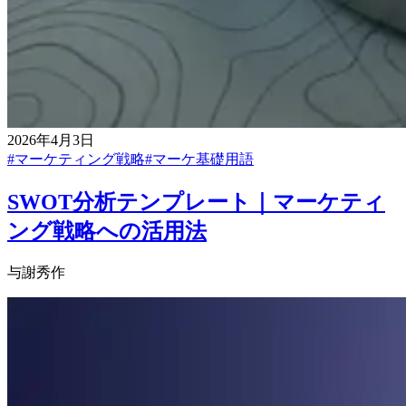
2026年4月3日
#
マーケティング戦略
#
マーケ基礎用語
SWOT分析テンプレート｜マーケティ
ング戦略への活用法
与謝秀作