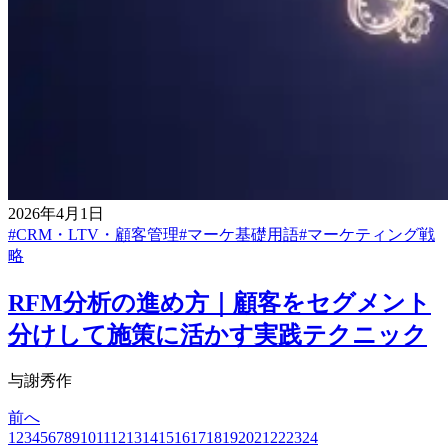
2026年4月1日
#
CRM・LTV・顧客管理
#
マーケ基礎用語
#
マーケティング戦
略
RFM分析の進め方｜顧客をセグメント
分けして施策に活かす実践テクニック
与謝秀作
前へ
1
2
3
4
5
6
7
8
9
10
11
12
13
14
15
16
17
18
19
20
21
22
23
24