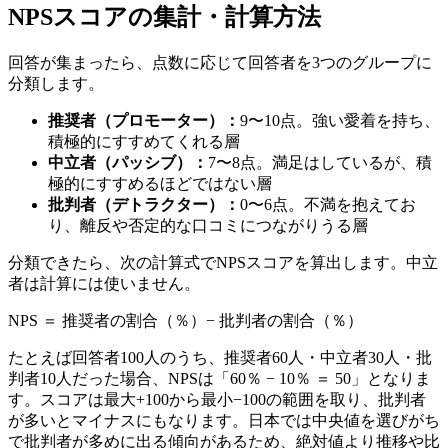
NPSスコアの集計・計算方法
回答が集まったら、点数に応じて回答者を3つのグループに
分類します。
推奨者（プロモーター）：
9〜10点。強い愛着を持ち、
積極的にすすめてくれる層
中立者（パッシブ）：
7〜8点。満足はしているが、積
極的にすすめるほどではない層
批判者（デトラクター）：
0〜6点。不満を抱えてお
り、離反や否定的な口コミにつながりうる層
分類できたら、次の計算式でNPSスコアを算出します。中立
者は計算には使いません。
NPS ＝ 推奨者の割合（％）− 批判者の割合（％）
たとえば回答者100人のうち、推奨者60人・中立者30人・批
判者10人だった場合、NPSは「60％ − 10％ ＝ 50」となりま
す。スコアは最大+100から最小−100の範囲を取り、批判者
が多いとマイナスにもなります。日本では中央値を選びがち
で批判者が多めに出る傾向があるため、絶対値より推移や比