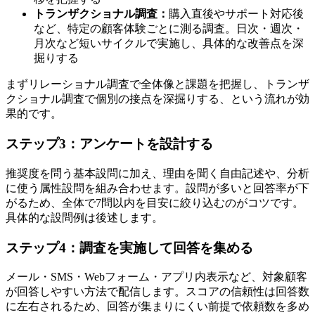
トランザクショナル調査：
購入直後やサポート対応後
など、特定の顧客体験ごとに測る調査。日次・週次・
月次など短いサイクルで実施し、具体的な改善点を深
掘りする
まずリレーショナル調査で全体像と課題を把握し、トランザ
クショナル調査で個別の接点を深掘りする、という流れが効
果的です。
ステップ3：アンケートを設計する
推奨度を問う基本設問に加え、理由を聞く自由記述や、分析
に使う属性設問を組み合わせます。設問が多いと回答率が下
がるため、全体で7問以内を目安に絞り込むのがコツです。
具体的な設問例は後述します。
ステップ4：調査を実施して回答を集める
メール・SMS・Webフォーム・アプリ内表示など、対象顧客
が回答しやすい方法で配信します。スコアの信頼性は回答数
に左右されるため、回答が集まりにくい前提で依頼数を多め