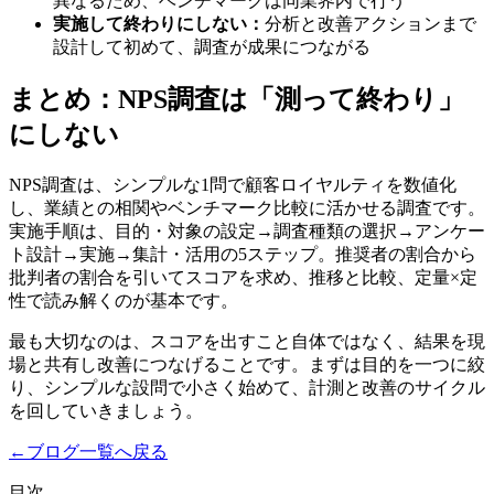
異なるため、ベンチマークは同業界内で行う
実施して終わりにしない：
分析と改善アクションまで
設計して初めて、調査が成果につながる
まとめ：NPS調査は「測って終わり」
にしない
NPS調査は、シンプルな1問で顧客ロイヤルティを数値化
し、業績との相関やベンチマーク比較に活かせる調査です。
実施手順は、目的・対象の設定→調査種類の選択→アンケー
ト設計→実施→集計・活用の5ステップ。推奨者の割合から
批判者の割合を引いてスコアを求め、推移と比較、定量×定
性で読み解くのが基本です。
最も大切なのは、スコアを出すこと自体ではなく、結果を現
場と共有し改善につなげることです。まずは目的を一つに絞
り、シンプルな設問で小さく始めて、計測と改善のサイクル
を回していきましょう。
←
ブログ一覧へ戻る
目次