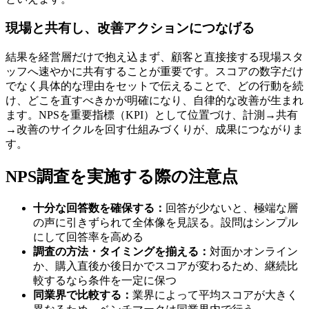
現場と共有し、改善アクションにつなげる
結果を経営層だけで抱え込まず、顧客と直接接する現場スタ
ッフへ速やかに共有することが重要です。スコアの数字だけ
でなく具体的な理由をセットで伝えることで、どの行動を続
け、どこを直すべきかが明確になり、自律的な改善が生まれ
ます。NPSを重要指標（KPI）として位置づけ、計測→共有
→改善のサイクルを回す仕組みづくりが、成果につながりま
す。
NPS調査を実施する際の注意点
十分な回答数を確保する：
回答が少ないと、極端な層
の声に引きずられて全体像を見誤る。設問はシンプル
にして回答率を高める
調査の方法・タイミングを揃える：
対面かオンライン
か、購入直後か後日かでスコアが変わるため、継続比
較するなら条件を一定に保つ
同業界で比較する：
業界によって平均スコアが大きく