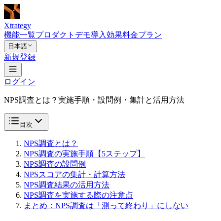
Xtrategy
機能一覧
プロダクトデモ
導入効果
料金プラン
日本語
新規登録
ログイン
NPS調査とは？実施手順・設問例・集計と活用方法
目次
NPS調査とは？
NPS調査の実施手順【5ステップ】
NPS調査の設問例
NPSスコアの集計・計算方法
NPS調査結果の活用方法
NPS調査を実施する際の注意点
まとめ：NPS調査は「測って終わり」にしない