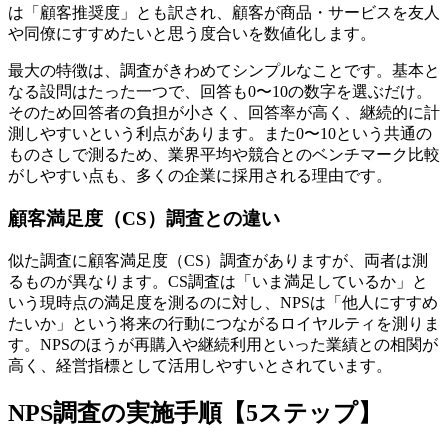
は「顧客推奨度」とも訳され、顧客が商品・サービスを友人
や同僚にすすめたいと思う度合いを数値化します。
最大の特徴は、調査がきわめてシンプルなことです。基本と
なる設問はたった一つで、回答も0〜10の数字を選ぶだけ。
そのため回答者の負担が小さく、回答率が高く、継続的に計
測しやすいという利点があります。また0〜10という共通の
ものさしで測るため、業界平均や競合とのベンチマーク比較
がしやすい点も、多くの企業に採用される理由です。
顧客満足度（CS）調査との違い
似た調査に顧客満足度（CS）調査がありますが、両者は測
るものが異なります。CS調査は「いま満足しているか」と
いう現時点の満足度を測るのに対し、NPSは「他人にすすめ
たいか」という将来の行動につながるロイヤルティを測りま
す。NPSのほうが再購入や継続利用といった業績との相関が
高く、経営指標として活用しやすいとされています。
NPS調査の実施手順【5ステップ】